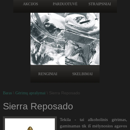
AKCIJOS
PARDUOTUVĖ
STRAIPSNIAI
RENGINIAI
SKELBIMAI
\
\ Sierra Reposado
Baras
Gėrimų aprašymai
Sierra Reposado
Tekila - tai alkoholinis gėrimas,
gaminamas tik iš mėlynosios agavos