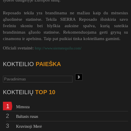
lyderė daugelyje Europos šalių.
Reposado tekila yra brandinama ne mažiau kaip du mėnesius
ąžuolinėse statinėse. Tekila SIERRA Reposado išsiskiria savo
švelniu skoniu bei blyškia auksine spalva, kurią suteikia
brandinimas ąžuolo statinėse. Rekomenduojama gerti gryną su
cinamonu ir apelsinu. Taip pat puikiai tinka kokteiliams gaminti.
Oficiali svetainė:
http://www.sierratequila.com/
KOKTEILIO
PAIEŠKA
KOKTEILIŲ
TOP 10
1
Mimoza
2
Baltasis rusas
3
Kruvinoji Merė