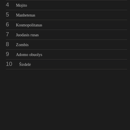
4
Mojito
5
Manhetenas
6
Kosmopolitanas
7
Juodasis rusas
8
Zombis
9
Adomo obuolys
10
Širdelė