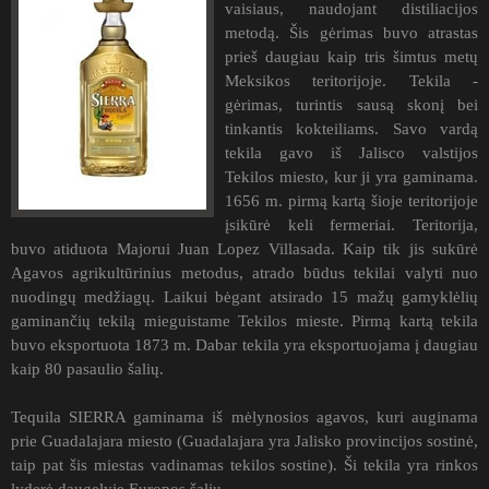
vaisiaus, naudojant distiliacijos
metodą. Šis gėrimas buvo atrastas
prieš daugiau kaip tris šimtus metų
Meksikos teritorijoje. Tekila -
gėrimas, turintis sausą skonį bei
tinkantis kokteiliams. Savo vardą
tekila gavo iš Jalisco valstijos
Tekilos miesto, kur ji yra gaminama.
1656 m. pirmą kartą šioje teritorijoje
įsikūrė keli fermeriai. Teritorija,
buvo atiduota Majorui Juan Lopez Villasada. Kaip tik jis sukūrė
Agavos agrikultūrinius metodus, atrado būdus tekilai valyti nuo
nuodingų medžiagų. Laikui bėgant atsirado 15 mažų gamyklėlių
gaminančių tekilą mieguistame Tekilos mieste. Pirmą kartą tekila
buvo eksportuota 1873 m. Dabar tekila yra eksportuojama į daugiau
kaip 80 pasaulio šalių.
Tequila SIERRA gaminama iš mėlynosios agavos, kuri auginama
prie Guadalajara miesto (Guadalajara yra Jalisko provincijos sostinė,
taip pat šis miestas vadinamas tekilos sostine). Ši tekila yra rinkos