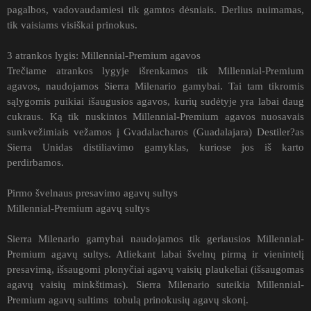
pagalbos, vadovaudamiesi tik gamtos dėsniais. Derlius nuimamas,
tik vaisiams visiškai prinokus.
3 atrankos lygis: Millennial-Premium agavos
Trečiame atrankos lygyje išrenkamos tik Millennial-Premium
agavos, naudojamos Sierra Milenario gamybai. Tai tam tikromis
sąlygomis puikiai išaugusios agavos, kurių sudėtyje yra labai daug
cukraus. Ką tik nuskintos Millennial-Premium agavos nuosavais
sunkvežimiais vežamos į Gvadalacharos (Guadalajara) Destiler?as
Sierra Unidas distiliavimo gamyklas, kuriose jos iš karto
perdirbamos.
Pirmo švelnaus presavimo agavų sultys
Millennial-Premium agavų sultys
Sierra Milenario gamybai naudojamos tik geriausios Millennial-
Premium agavų sultys. Atliekant labai švelnų pirmą ir vienintelį
presavimą, išsaugomi plonyčiai agavų vaisių plaukeliai (išsaugomas
agavų vaisių minkštimas). Sierra Milenario suteikia Millennial-
Premium agavų sultims tobulą prinokusių agavų skonį.