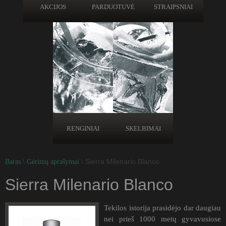
AKCIJOS
PARDUOTUVĖ
STRAIPSNIAI
RENGINIAI
SKELBIMAI
\
\ Sierra Milenario Blanco
Baras
Gėrimų aprašymai
Sierra Milenario Blanco
Tekilos istorija prasidėjo dar daugiau
nei prieš 1000 metų gyvavusiose