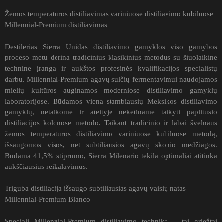
Žemos temperatūros distiliavimas variniuose distiliavimo kubiluose
Millennial-Premium distiliavimas
Destilerias Sierra Unidas distiliavimo gamyklos viso gamybos
proceso metu derina tradicinius klasikinius metodus su šiuolaikine
technine įranga ir aukštos profesinės kvalifikacijos specialistų
darbu. Millennial-Premium agavų sulčių fermentavimui naudojamos
mielių kultūros auginamos moderniose distiliavimo gamyklų
laboratorijose. Būdamos viena stambiausių Meksikos distiliavimo
gamyklų, netaikome ir ateityje neketiname taikyti paplitusio
distiliacijos kolonose metodo. Taikant tradicinio ir labai švelnaus
žemos temperatūros distiliavimo variniuose kubiluose metodą,
išsaugomos visos, net subtiliausios agavų skonio medžiagos.
Būdama 41,5% stiprumo, Sierra Milenario tekila optimaliai atitinka
aukščiausius reikalavimus.
Triguba distiliacija išsaugo subtiliausias agavų vaisių natas
Millennial-Premium Blanco
Speciali Millennial-Premium distiliavimo technika – tai griežtai