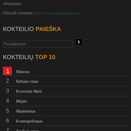
užuomina.
Oficiali svetainė:
http://www.sierratequila.com/
KOKTEILIO
PAIEŠKA
KOKTEILIŲ
TOP 10
1
Mimoza
2
Baltasis rusas
3
Kruvinoji Merė
4
Mojito
5
Manhetenas
6
Kosmopolitanas
7