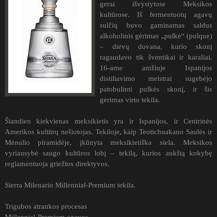
gerai išvystytose Meksikos
kultūrose. Iš fermentuotų agavų
sulčių buvo gaminamas saldus
alkoholinis gėrimas „pulkė“ (pulque)
– dievų dovana, kurio skonį
ragaudavo tik šventikai ir karaliai.
16-ame amžiuje Ispanijos
distiliavimo meistrai sugebėjo
patobulinti pulkės skonį, ir šis
gėrimas virto tekila.
Šiandien kiekvienas meksikietis yra ir Ispanijos, ir Centrinės
Amerikos kultūrų nešiotojas. Tekiloje, kaip Teotichuakano Saulės ir
Mėnulio piramidėje, įkūnyta meksikietiška siela. Meksikos
vyriausybė saugo kultūros lobį – tekilą, kurios aukštą kokybę
reglamentuoja griežtos direktyvos.
Sierra Milenario Millennial-Premium tekila.
Trigubos atrankos procesas