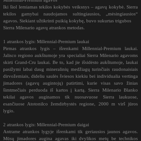
Millennial-Premium agavos
Iki šiol lemiamas tekilos kokybės veiksnys – agavų kokybė. Sierra
tekilos gamybai naudojamos sultingiausios, „mėsingiausios“
agavos. Siekiant užtikrinti puikią kokybę, buvo sukurtas trigubos
Sierra Milenario agavų atrankos metodas.
1 atrankos lygis: Millennial-Premium laukai
Pirmas atrankos lygis – išrenkami Millennial-Premium laukai.
Jalisco regiono aukštumoje yra specialiai Sierra Milenario agavoms
skirti Grand-Cru laukai. Be to, kad jie išsidėsto aukštumoje, laukai
pasižymi labai daug mineralinių medžiagų turinčiais raudonaisiais
dirvožemiais, dideliu saulės šviesos kiekiu bei individualia vertinga
jimadores (agavų augintojų) patirtimi, kurie visas savo žinias
šimtmečiais perduoda iš kartos į kartą. Sierra Milenario Blanko
tekilai agavos auginamos tik nuosavuose Sierra laukuose,
esančiuose Atotonilco žemdirbystės regione, 2000 m virš jūros
lygio.
2 atrankos lygis: Millennial-Premium daigai
Antrame atrankos lygyje išrenkami tik geriausios jaunos agavos.
Mūsų jimadores augina agavas iki dvylikos metų be technikos