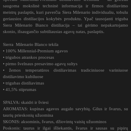
saugoma mokslinė techninė informacija ir firmos distiliavimo
meistrų paslaptis, kuri paverčia Siera Milenario individualiu, tobulu
geriausios distiliacijos kokybės produktu. Ypač tausojanti triguba
Siera Milenario Bianco distiliacija – tai gėrimo nepakartojamo
skonio, išsaugančio subtiliausias agavų natas, paslaptis.
Sierra Milenario Blanco tekila
• 100% Millennial-Premium agavos
• trigubos atrankos procesas
• pirmo švelnaus presavimo agavų sultys
• žemos temperatūros distiliavimas tradiciniuose variniuose
distiliavimo kubiluose
• trigubas distiliavimas
• 41,5% stiprumas
SPALVA: skaidri ir šviesi
AROMATAS: kupinas agavos augalo savybių. Gilus ir švarus, su
taurių prieskonių užuomina
SKONIS: aksominis, švarus, džiovintų vaisių užuominos
Poskonis: taurus ir ilgai išliekantis, švarus ir sausas su pipirų