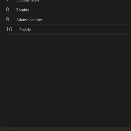
Juodasis rusas
8
Zombis
9
Adomo obuolys
10
Širdelė