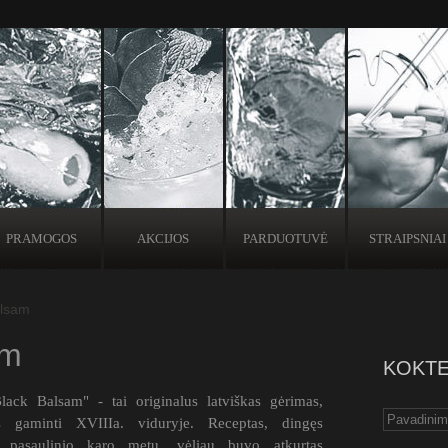
PRAMOGOS
AKCIJOS
PARDUOTUVĖ
STRAIPSNIAI
alsam
am
KOKTE
lack Balsam" - tai originalus latviškas gėrimas,
s gaminti XVIIIa. viduryje. Receptas, dingęs
o pasaulinio karo metu, vėliau buvo atkurtas