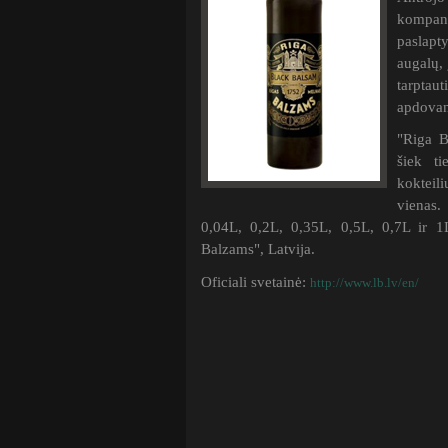
kompani
paslapt
augalų,
tarptau
apdovan
"Riga B
šiek ti
kokteili
vienas
0,04L, 0,2L, 0,35L, 0,5L, 0,7L ir 1L
Balzams", Latvija.
Oficiali svetainė:
http://www.lb.lv/en/