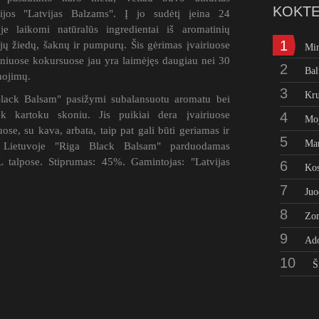
KOKTE
jos "Latvijas Balzams". Į jo sudėtį įeina 24
yje laikomi natūralūs ingredientai iš aromatinių
1
 jų žiedų, šaknų ir pumpurų. Šis gėrimas įvairiuose
Mi
tiniuose kokursuose jau yra laimėjęs daugiau nei 30
2
Bal
ojimų.
3
Kru
lack Balsam" pasižymi subalansuotu aromatu bei
ek kartoku skoniu. Jis puikiai dera įvairiuose
4
Moj
uose, su kava, arbata, taip pat gali būti geriamas ir
5
Man
. Lietuvoje "Riga Black Balsam" parduodamas
 talpose. Stiprumas: 45%. Gamintojas: "Latvijas
6
Kos
7
Juo
8
Zo
9
Ad
10
Š