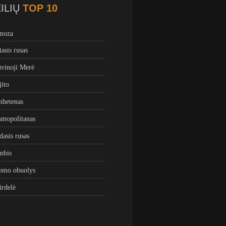
ILIŲ
TOP 10
moza
tasis rusas
vinoji Merė
ito
hetenas
mopolitanas
dasis rusas
mbis
omo obuolys
irdelė