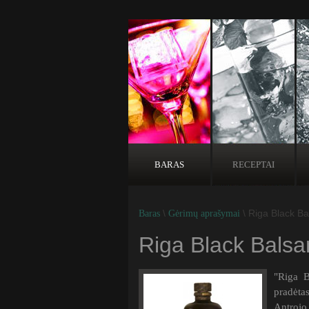
BARAS
RECEPTAI
\
\ Riga Black B
Baras
Gėrimų aprašymai
Riga Black Bals
"Riga B
pradėta
Antroj