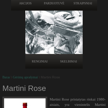
AKCIJOS
PARDUOTUVĖ
STRAIPSNIAI
RENGINIAI
SKELBIMAI
\
\ Martini Rose
Baras
Gėrimų aprašymai
Martini Rose
Martini Rose pristatytas rinkai 1980-
aisiais, yra vienintelis Martini