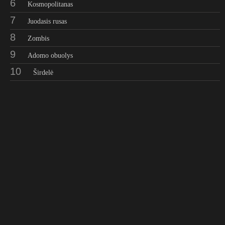
6
Kosmopolitanas
7
Juodasis rusas
8
Zombis
9
Adomo obuolys
10
Širdelė