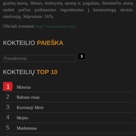
grafinį meną, filmus, lenktynių sportą ir, pagaliau, šimtmečio aistrą
sudėti pačius puikiausius ingredientus į harmoningą skonio
simfoniją. Stiprumas: 16%.
Oficiali svetainė:
http://www.martini.com/
KOKTEILIO
PAIEŠKA
KOKTEILIŲ
TOP 10
1
Mimoza
2
Baltasis rusas
3
Kruvinoji Merė
4
Mojito
5
Manhetenas