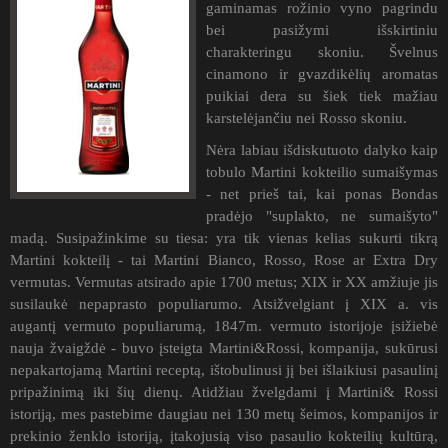
gaminamas rožinio vyno pagrindu
bei pasižymi išskirtiniu
charakteringu skoniu. Švelnus
cinamono ir gvazdikėlių aromatas
puikiai dera su šiek tiek mažiau
karstelėjančiu nei Rosso skoniu.
Nėra labiau išdiskutuoto dalyko kaip
tobulo Martini kokteilio sumaišymas
- net prieš tai, kai ponas Bondas
pradėjo "suplakto, ne sumaišyto"
madą. Susipažinkime su tiesa: yra tik vienas kelias sukurti tikrą
Martini kokteilį - tai Martini Bianco, Rosso, Rose ar Extra Dry
vermutas. Vermutas atsirado apie 1700 metus; XIX ir XX amžiuje jis
susilaukė nepaprasto populiarumo. Atsižvelgiant į XIX a. vis
augantį vermuto populiarumą, 1847m. vermuto istorijoje įsižiebė
nauja žvaigždė - buvo įsteigta Martini&Rossi, kompanija, sukūrusi
nepakartojamą Martini receptą, ištobulinusi jį bei išlaikiusi pasaulinį
pripažinimą iki šių dienų. Atidžiau žvelgdami į Martini& Rossi
istoriją, mes pastebime daugiau nei 130 metų šeimos, kompanijos ir
prekinio ženklo istoriją, įtakojusią viso pasaulio kokteilių kultūrą,