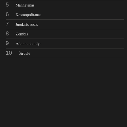
5
Manhetenas
6
Kosmopolitanas
7
Juodasis rusas
8
Zombis
9
Adomo obuolys
10
Širdelė