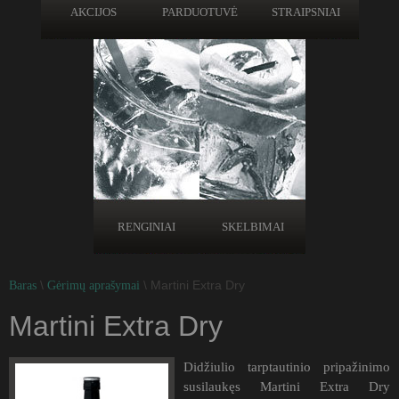
AKCIJOS
PARDUOTUVĖ
STRAIPSNIAI
RENGINIAI
SKELBIMAI
\
\ Martini Extra Dry
Baras
Gėrimų aprašymai
Martini Extra Dry
Didžiulio tarptautinio pripažinimo
susilaukęs Martini Extra Dry