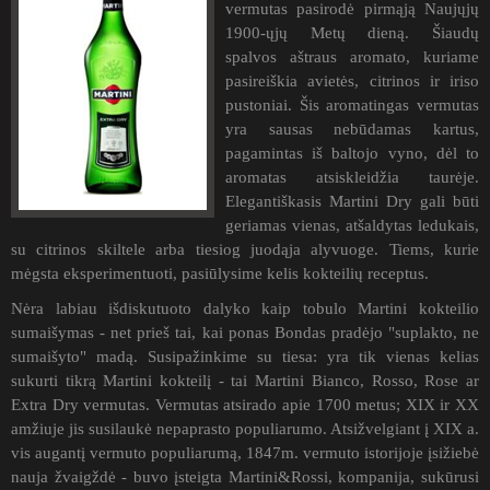
vermutas pasirodė pirmąją Naujųjų
1900-ųjų Metų dieną. Šiaudų
spalvos aštraus aromato, kuriame
pasireiškia avietės, citrinos ir iriso
pustoniai. Šis aromatingas vermutas
yra sausas nebūdamas kartus,
pagamintas iš baltojo vyno, dėl to
aromatas atsiskleidžia taurėje.
Elegantiškasis Martini Dry gali būti
geriamas vienas, atšaldytas ledukais,
su citrinos skiltele arba tiesiog juodąja alyvuoge. Tiems, kurie
mėgsta eksperimentuoti, pasiūlysime kelis kokteilių receptus.
Nėra labiau išdiskutuoto dalyko kaip tobulo Martini kokteilio
sumaišymas - net prieš tai, kai ponas Bondas pradėjo "suplakto, ne
sumaišyto" madą. Susipažinkime su tiesa: yra tik vienas kelias
sukurti tikrą Martini kokteilį - tai Martini Bianco, Rosso, Rose ar
Extra Dry vermutas. Vermutas atsirado apie 1700 metus; XIX ir XX
amžiuje jis susilaukė nepaprasto populiarumo. Atsižvelgiant į XIX a.
vis augantį vermuto populiarumą, 1847m. vermuto istorijoje įsižiebė
nauja žvaigždė - buvo įsteigta Martini&Rossi, kompanija, sukūrusi