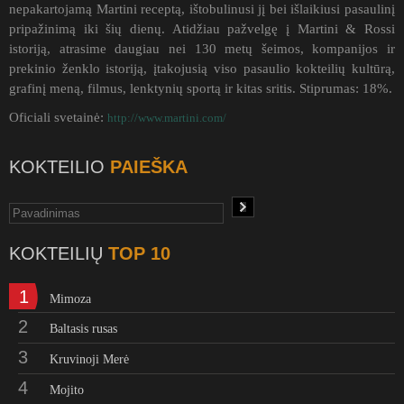
nepakartojamą Martini receptą, ištobulinusi jį bei išlaikiusi pasaulinį
pripažinimą iki šių dienų. Atidžiau pažvelgę į Martini & Rossi
istoriją, atrasime daugiau nei 130 metų šeimos, kompanijos ir
prekinio ženklo istoriją, įtakojusią viso pasaulio kokteilių kultūrą,
grafinį meną, filmus, lenktynių sportą ir kitas sritis. Stiprumas: 18%.
Oficiali svetainė:
http://www.martini.com/
KOKTEILIO
PAIEŠKA
KOKTEILIŲ
TOP 10
1
Mimoza
2
Baltasis rusas
3
Kruvinoji Merė
4
Mojito