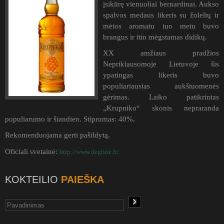
įsikūrę vienuoliai bernardinai. Aukso
spalvos medaus likeris su žolelių ir
mėtos aromatu tuo metu buvo
brangus ir itin mėgstamas didikų.
XX amžiaus pradžios
Nepriklausomoje Lietuvoje šis
ypatingas likeris buvo
populiariausias aukštuomenės
gėrimas. Laiko patikrintas
„Krupniko“ skonis nepraranda
populiarumo ir šiandien. Stiprumas: 40%.
Rekomenduojama gerti pašildytą.
Oficiali svetainė:
http://www.degtine.lt/
KOKTEILIO
PAIEŠKA