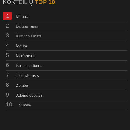
KOKTEILIŲ
TOP 10
1
Mimoza
2
Baltasis rusas
3
Kruvinoji Merė
4
Mojito
5
Manhetenas
6
Kosmopolitanas
7
Juodasis rusas
8
Zombis
9
Adomo obuolys
10
Širdelė