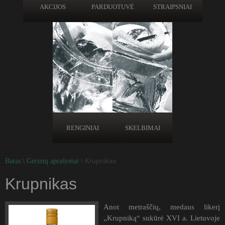
AKCIJOS
PARDUOTUVĖ
STRAIPSNIAI
RENGINIAI
SKELBIMAI
\
\ Krupnikas
Baras
Gėrimų aprašymai
Krupnikas
Anot metraščių, medaus likerį
„Krupniką“ sukūrė XVI a. Lietuvoje