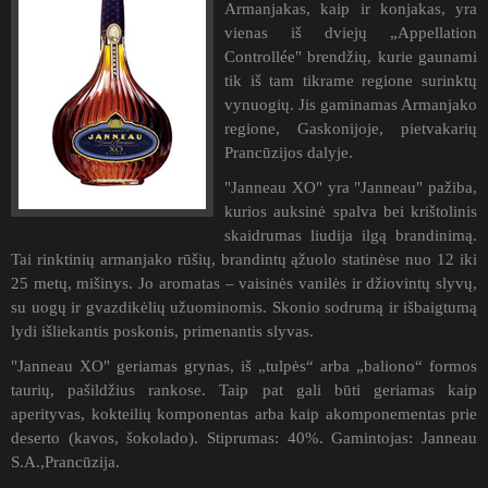
Armanjakas, kaip ir konjakas, yra
vienas iš dviejų „Appellation
Controllée" brendžių, kurie gaunami
tik iš tam tikrame regione surinktų
vynuogių. Jis gaminamas Armanjako
regione, Gaskonijoje, pietvakarių
Prancūzijos dalyje.
"Janneau XO" yra "Janneau" pažiba,
kurios auksinė spalva bei krištolinis
skaidrumas liudija ilgą brandinimą.
Tai rinktinių armanjako rūšių, brandintų ąžuolo statinėse nuo 12 iki
25 metų, mišinys. Jo aromatas – vaisinės vanilės ir džiovintų slyvų,
su uogų ir gvazdikėlių užuominomis. Skonio sodrumą ir išbaigtumą
lydi išliekantis poskonis, primenantis slyvas.
"Janneau XO" geriamas grynas, iš „tulpės“ arba „baliono“ formos
taurių, pašildžius rankose. Taip pat gali būti geriamas kaip
aperityvas, kokteilių komponentas arba kaip akomponementas prie
deserto (kavos, šokolado). Stiprumas: 40%. Gamintojas: Janneau
S.A.,Prancūzija.