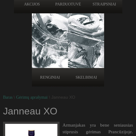
AKCIJOS
PARDUOTUVĖ
STRAIPSNIAI
RENGINIAI
SKELBIMAI
\
\ Janneau XO
Baras
Gėrimų aprašymai
Janneau XO
Armanjakas yra bene seniausias
stiprusis gėrimas Prancūzijoje.