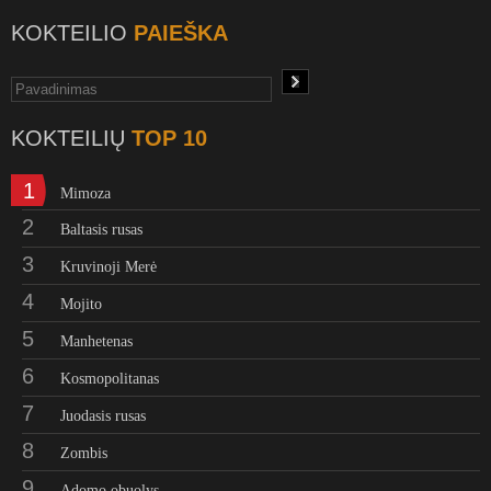
KOKTEILIO
PAIEŠKA
KOKTEILIŲ
TOP 10
1
Mimoza
2
Baltasis rusas
3
Kruvinoji Merė
4
Mojito
5
Manhetenas
6
Kosmopolitanas
7
Juodasis rusas
8
Zombis
9
Adomo obuolys