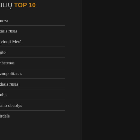
ILIŲ
TOP 10
moza
tasis rusas
vinoji Merė
ito
hetenas
mopolitanas
dasis rusas
mbis
omo obuolys
irdelė