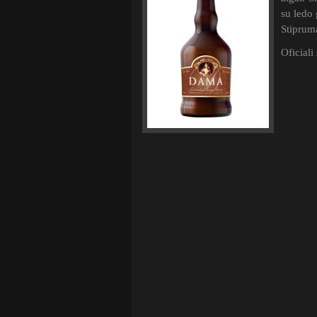
su ledo 
Stiprum
Oficiali