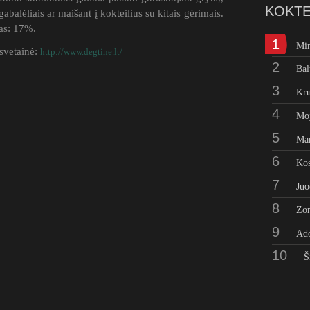
KOKTE
gabalėliais ar maišant į kokteilius su kitais gėrimais.
as: 17%.
1
Mi
 svetainė:
http://www.degtine.lt/
2
Bal
3
Kru
4
Moj
5
Man
6
Kos
7
Juo
8
Zo
9
Ad
10
Š