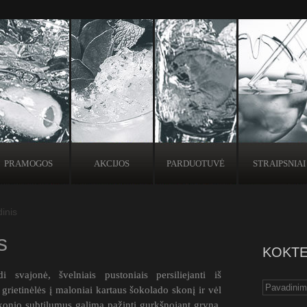
PRAMOGOS
AKCIJOS
PARDUOTUVĖ
STRAIPSNIAI
inis
s
KOKTE
di svajonė, švelniais pustoniais persiliejanti iš
 grietinėlės į maloniai kartaus šokolado skonį ir vėl
Skonio subtilumus galima pažinti gurkšnojant gryną,