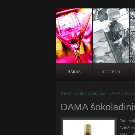
BARAS
RECEPTAI
\
\ DAMA šokolad
Baras
Gėrimų aprašymai
DAMA šokoladini
Tai sal
šviežios
atgal. 