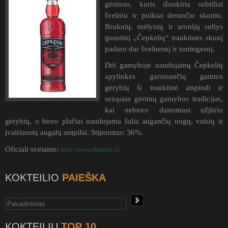
gėrimas, kuris išsiskiria subtiliai
švelniu ir puikiai derančiu skoniu.
Bruknių, mėlynių ir aronijų sultys
įprastinį „Čepkelių“ trauktinės skonį
padaro dar švelnesnį ir turtingesnį.
Dėl gamyboje naudojamų Čepkelių
apylinkes garsinančių gamtos
gėrybių ši trauktinė atspindi ir
senąsias gėrimų gamybos tradicijas,
kai nebuvo dairomasi užjūrio
gėrybių, o buvo plačiai naudojama šalia augančių uogų, vaisių ir
įvairiausių augalų antpilai. Stiprumas: 36%.
Oficiali svetainė:
http://www.degtine.lt/
KOKTEILIO
PAIEŠKA
KOKTEILIŲ
TOP 10