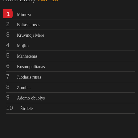
1
Mimoza
2
Baltasis rusas
3
Kruvinoji Merė
4
Mojito
5
Manhetenas
6
Kosmopolitanas
7
Juodasis rusas
8
Zombis
9
Adomo obuolys
10
Širdelė