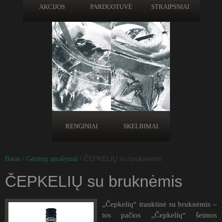
AKCIJOS
PARDUOTUVĖ
STRAIPSNIAI
RENGINIAI
SKELBIMAI
\
\ ČEPKELIŲ su bruknėmis
Baras
Gėrimų aprašymai
ČEPKELIŲ su bruknėmis
„Čepkelių“ trauktinė su bruknėmis –
tos pačios „Čepkelių“ šeimos