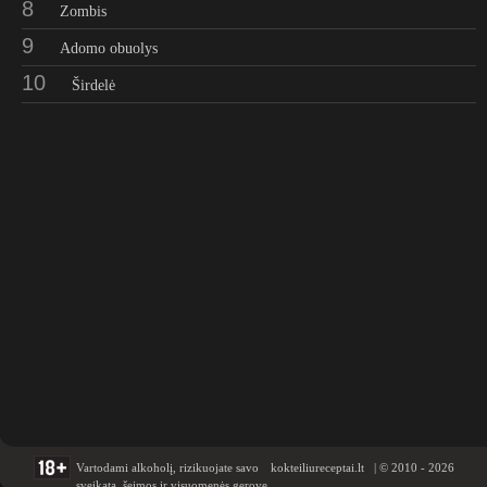
8
Zombis
9
Adomo obuolys
10
Širdelė
Vartodami alkoholį, rizikuojate savo
kokteiliureceptai.lt | © 2010 - 2026
sveikata, šeimos ir visuomenės gerove.