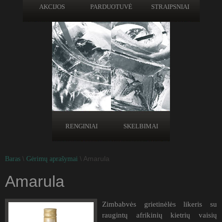
AKCIJOS
PARDUOTUVĖ
STRAIPSNIAI
RENGINIAI
SKELBIMAI
\
\ Amarula
Baras
Gėrimų aprašymai
Amarula
Zimbabvės grietinėlės likeris su
raugintų afrikinių kietrių vaisių