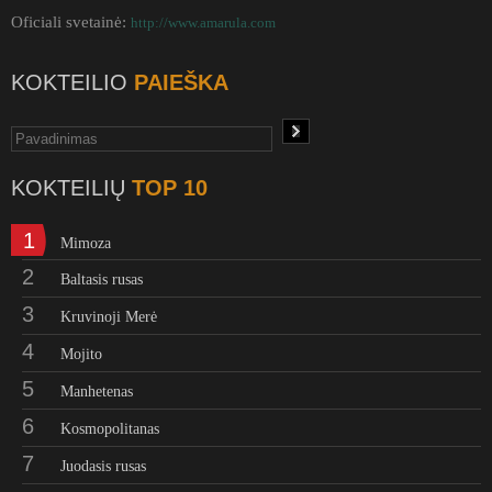
Oficiali svetainė:
http://www.amarula.com
KOKTEILIO
PAIEŠKA
KOKTEILIŲ
TOP 10
1
Mimoza
2
Baltasis rusas
3
Kruvinoji Merė
4
Mojito
5
Manhetenas
6
Kosmopolitanas
7
Juodasis rusas