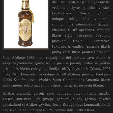
distiliatu. Kietris - įspūdingas medis,
vedantis į slyvas panašius vaisius,
kaulavaisius. Vaisiai valgomi
nulupus odelę, labai vertinami,
sultingi, turi aštuoniskart daugiau
vitamino C už apelsinus. Amarula
likeris siūlo patrauklių egzotinių
prieskonių rinkinį - karamelės,
šokolado ir vanilės. Amarula likeris
pirmą kartą buvo pradėtas prekiauti
Pietų Afrikoje 1983 metų rugsėjį, bet dėl puikaus savo skonio ir
ekspertų įvertinimo greitai išplito po visą pasaulį. Dabar šis puikus
grietinėlės likeris rinkoje nusileidžia tik Bailey's Irish Cream. 2006
metų San Francisko pasauliniame alkoholinių gėrimų konkurse
(2006 San Francisco World’s Spirit Competition) Amarula likeris
apdovanotas aukso medaliu ir pripažintas geriausiu metų likeriu.
Afrikos drambliai garsėja savo pomiegiu valgyti kietrio medžio
vaisius, tikriausiai, tai įkvepė gamintojus ant gėrimo etiketės
pavaizduotį šį Afrikos gyvūną, kurio išsaugojimui kompanija skiria
dalį savo pelno. Stiprumas: 17% Kilmės šalis: Pietu Afrika.